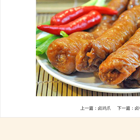
上一篇：
卤鸡爪
下一篇：
卤